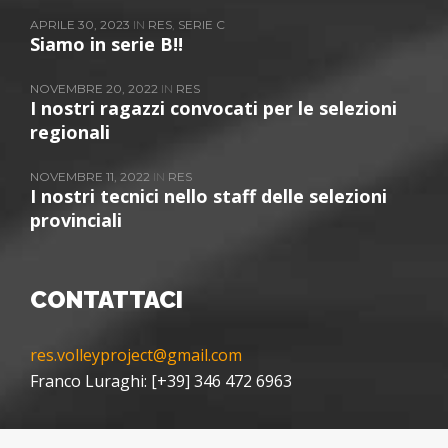
APRILE 30, 2023
IN
RES
,
SERIE C
Siamo in serie B!!
NOVEMBRE 20, 2022
IN
RES
I nostri ragazzi convocati per le selezioni
regionali
NOVEMBRE 11, 2022
IN
RES
I nostri tecnici nello staff delle selezioni
provinciali
CONTATTACI
res.volleyproject@gmail.com
Franco Luraghi: [+39] 346 472 6963