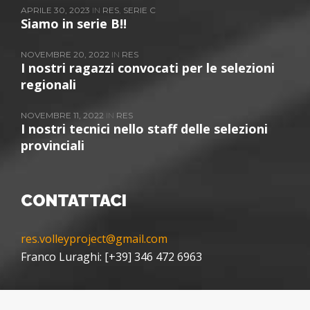
APRILE 30, 2023
IN
RES
,
SERIE C
Siamo in serie B!!
NOVEMBRE 20, 2022
IN
RES
I nostri ragazzi convocati per le selezioni
regionali
NOVEMBRE 11, 2022
IN
RES
I nostri tecnici nello staff delle selezioni
provinciali
CONTATTACI
res.volleyproject@gmail.com
Franco Luraghi: [+39] 346 472 6963